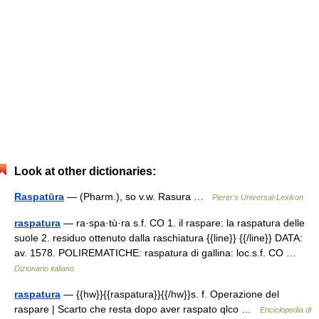
Look at other dictionaries:
Raspatūra
— (Pharm.), so v.w. Rasura …
Pierer's Universal-Lexikon
raspatura
— ra·spa·tù·ra s.f. CO 1. il raspare: la raspatura delle
suole 2. residuo ottenuto dalla raschiatura {{line}} {{/line}} DATA:
av. 1578. POLIREMATICHE: raspatura di gallina: loc.s.f. CO …
Dizionario italiano
raspatura
— {{hw}}{{raspatura}}{{/hw}}s. f. Operazione del
raspare | Scarto che resta dopo aver raspato qlco …
Enciclopedia di