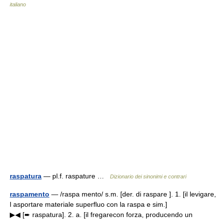
italiano
raspatura
— pl.f. raspature …
Dizionario dei sinonimi e contrari
raspamento
— /raspa mento/ s.m. [der. di raspare ]. 1. [il levigare,
l asportare materiale superfluo con la raspa e sim.]
▶◀ [➨ raspatura]. 2. a. [il fregarecon forza, producendo un