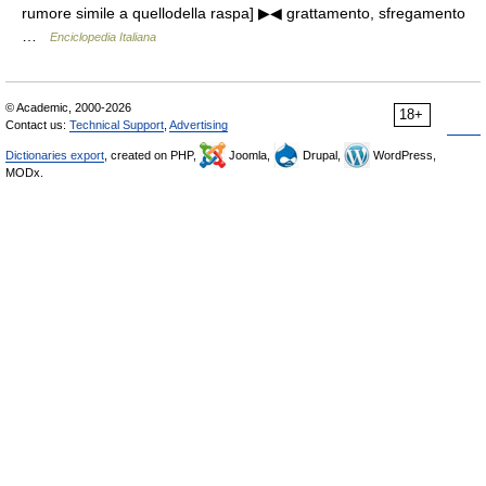
rumore simile a quellodella raspa] ▶◀ grattamento, sfregamento
…
Enciclopedia Italiana
© Academic, 2000-2026
18+
Contact us:
Technical Support
,
Advertising
Dictionaries export
, created on PHP,
Joomla,
Drupal,
WordPress,
MODx.