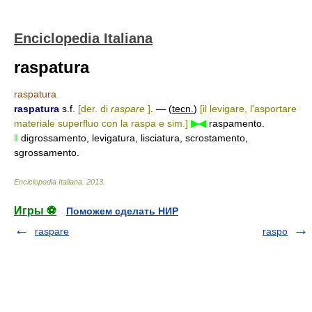
Enciclopedia Italiana
raspatura
raspatura
raspatura
s.f.
[der. di
raspare
]
. — (
tecn.
)
[il levigare, l'asportare
materiale superfluo con la raspa e sim.]
▶◀
raspamento.
‖
digrossamento, levigatura, lisciatura, scrostamento,
sgrossamento.
Enciclopedia Italiana
.
2013
.
Игры ⚽
Поможем сделать НИР
raspare
raspo