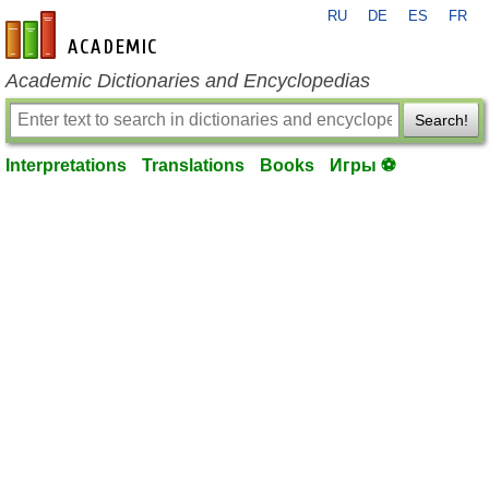
RU
DE
ES
FR
en-academic.com
Academic Dictionaries and Encyclopedias
Search!
Interpretations
Translations
Books
Игры ⚽